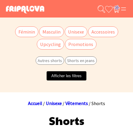
Aller
au
contenu
Féminin
Masculin
Unisexe
Accessoires
Upcycling
Promotions
Autres shorts
Shorts en jeans
Afficher les filtres
Accueil
/
Unisexe
/
Vêtements
/ Shorts
Shorts