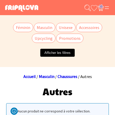
Aller
au
contenu
Féminin
Masculin
Unisexe
Accessoires
Upcycling
Promotions
Afficher les filtres
Accueil
/
Masculin
/
Chaussures
/ Autres
Autres
Aucun produit ne correspond à votre sélection.