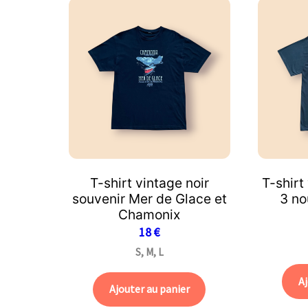
T-shirt vintage noir
T-shirt
souvenir Mer de Glace et
3 n
Chamonix
18
€
S, M, L
Aj
Ajouter au panier