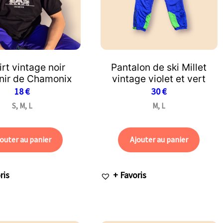
irt vintage noir
Pantalon de ski Millet
nir de Chamonix
vintage violet et vert
18
€
30
€
S, M, L
M, L
outer au panier
Ajouter au panier
ris
+ Favoris