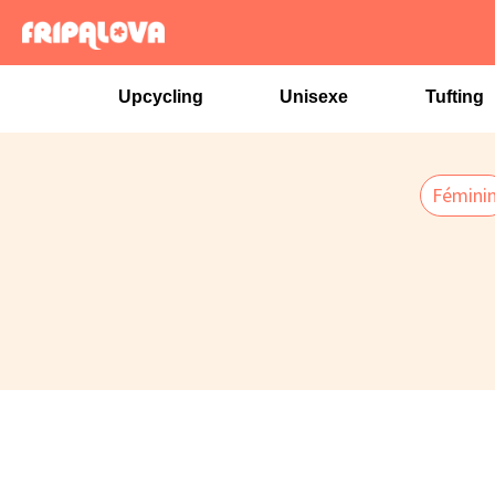
Aller
au
contenu
Upcycling
Unisexe
Tufting
Fémini