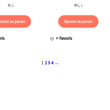
M, L
4XL, L
outer au panier
Ajouter au panier
ris
+ Favoris
1
2
3
4
→