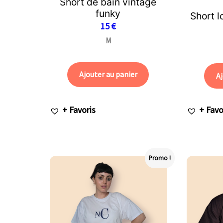
Short de bain vintage
funky
Short l
15
€
M
Ajouter au panier
Aj
+ Favoris
+ Favo
Promo !