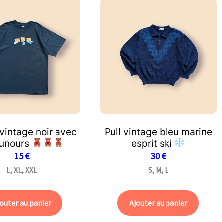
 vintage noir avec
Pull vintage bleu marine
ounours
esprit ski
15
€
30
€
L, XL, XXL
S, M, L
outer au panier
Ajouter au panier