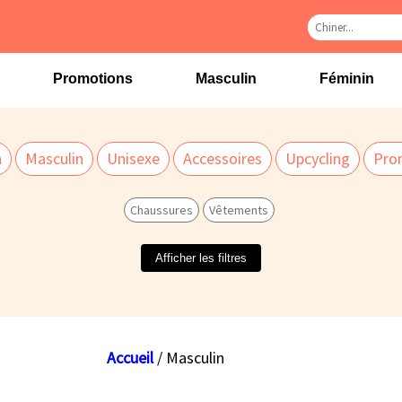
Promotions
Masculin
Féminin
n
Masculin
Unisexe
Accessoires
Upcycling
Pro
Chaussures
Vêtements
Afficher les filtres
Accueil
/ Masculin