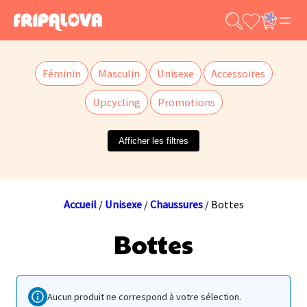
Aller
au
contenu
Féminin
Masculin
Unisexe
Accessoires
Upcycling
Promotions
Afficher les filtres
Accueil
/
Unisexe
/
Chaussures
/ Bottes
Bottes
Aucun produit ne correspond à votre sélection.