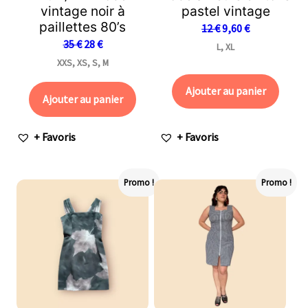
vintage noir à
pastel vintage
paillettes 80’s
12
€
9,60
€
35
€
28
€
L, XL
XXS, XS, S, M
Ajouter au panier
Ajouter au panier
+ Favoris
+ Favoris
Promo !
Promo !