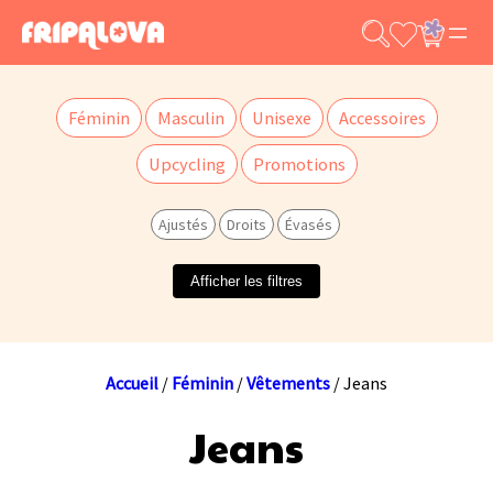
Aller
au
contenu
Féminin
Masculin
Unisexe
Accessoires
Upcycling
Promotions
Ajustés
Droits
Évasés
Afficher les filtres
Accueil
/
Féminin
/
Vêtements
/ Jeans
Jeans