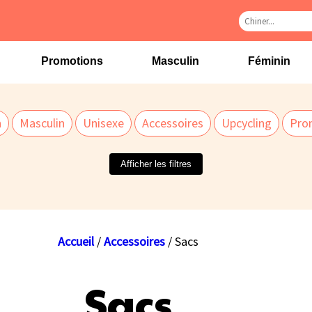
Promotions
Masculin
Féminin
n
Masculin
Unisexe
Accessoires
Upcycling
Pro
Afficher les filtres
Accueil
/
Accessoires
/ Sacs
Sacs