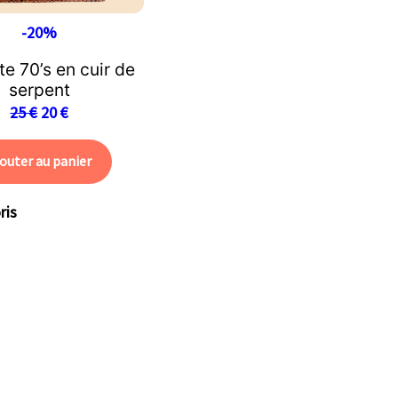
-20%
e 70’s en cuir de
serpent
25
€
20
€
outer au panier
ris