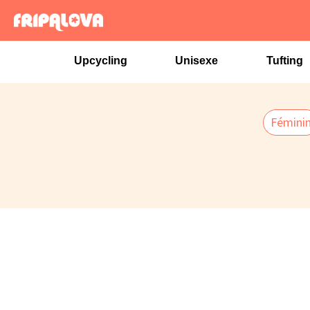
Aller
au
contenu
Upcycling
Unisexe
Tufting
Fémini