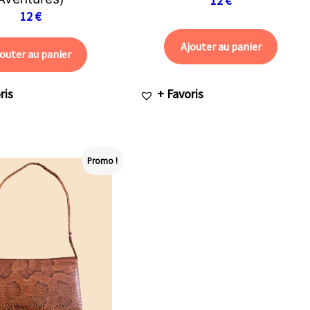
12
€
12
€
Ajouter au panier
outer au panier
ris
+ Favoris
Promo !