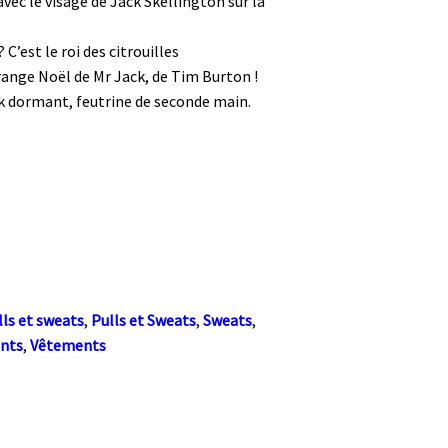
avec le visage de Jack Skellington sur la
C’est le roi des citrouilles
range Noël de Mr Jack, de Tim Burton !
ck dormant, feutrine de seconde main.
lls et sweats
,
Pulls et Sweats
,
Sweats
,
nts
,
Vêtements