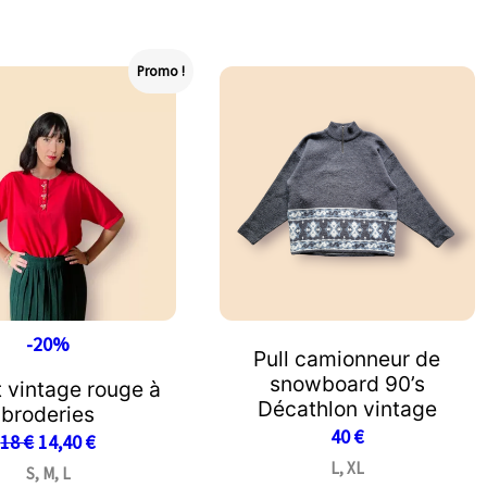
Promo !
-20%
Pull camionneur de
snowboard 90’s
t vintage rouge à
Décathlon vintage
broderies
40
€
18
€
14,40
€
L, XL
S, M, L