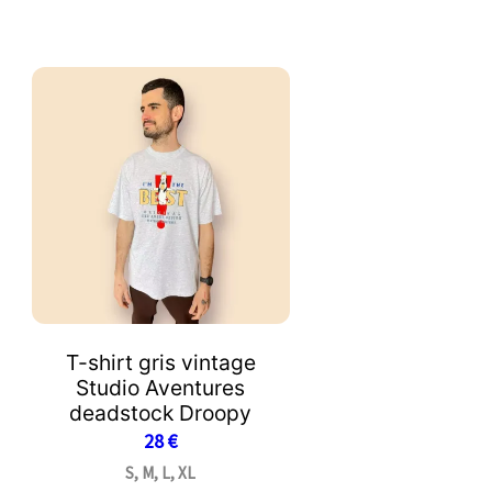
T-shirt gris vintage
Studio Aventures
deadstock Droopy
28
€
S, M, L, XL