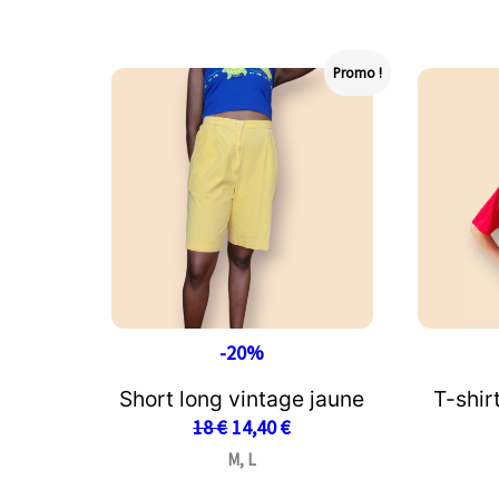
Promo !
-20%
Short long vintage jaune
T-shir
18
€
14,40
€
M, L