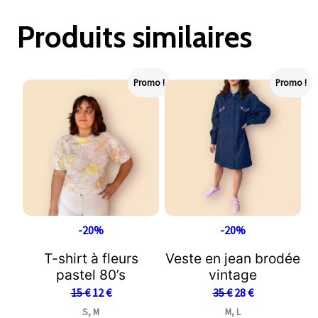
Produits similaires
Promo !
Promo !
-20%
-20%
T-shirt à fleurs
Veste en jean brodée
pastel 80’s
vintage
15
€
12
€
35
€
28
€
S, M
M, L