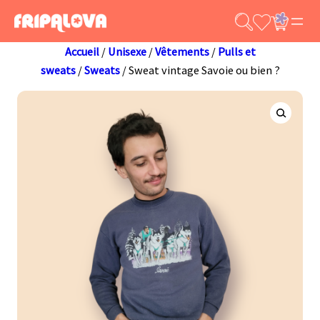
Aller
au
contenu
Accueil
/
Unisexe
/
Vêtements
/
Pulls et
sweats
/
Sweats
/ Sweat vintage Savoie ou bien ?