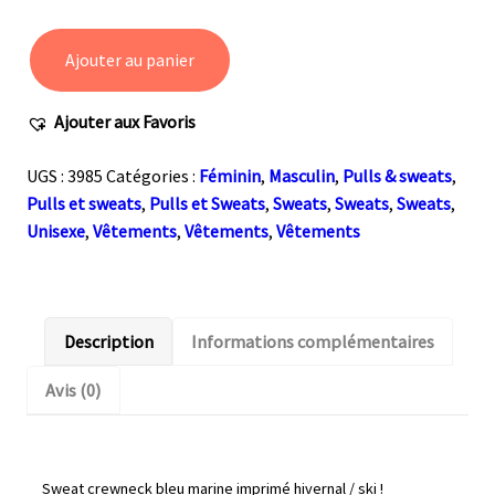
Ajouter au panier
quantité
de
Ajouter aux Favoris
Sweat
vintage
UGS :
3985
Catégories :
Féminin
,
Masculin
,
Pulls & sweats
,
Savoie
Pulls et sweats
,
Pulls et Sweats
,
Sweats
,
Sweats
,
Sweats
,
ou
Unisexe
,
Vêtements
,
Vêtements
,
Vêtements
bien
?
Description
Informations complémentaires
Avis (0)
Sweat crewneck bleu marine imprimé hivernal / ski !