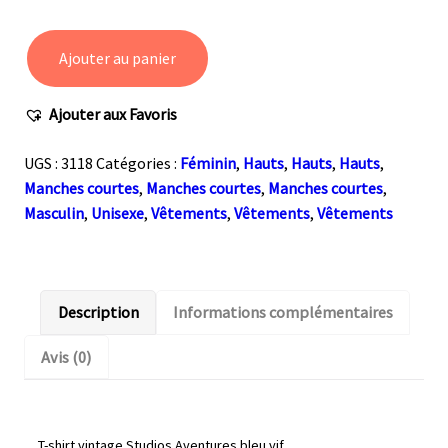
Ajouter au panier
quantité
de
Ajouter aux Favoris
T-
shirt
UGS :
3118
Catégories :
Féminin
,
Hauts
,
Hauts
,
Hauts
,
bleu
Manches courtes
,
Manches courtes
,
Manches courtes
,
électrique
Masculin
,
Unisexe
,
Vêtements
,
Vêtements
,
Vêtements
deadstock
vintage
Studio
Aventures
Description
Informations complémentaires
Avis (0)
T-shirt vintage Studios Aventures bleu vif.