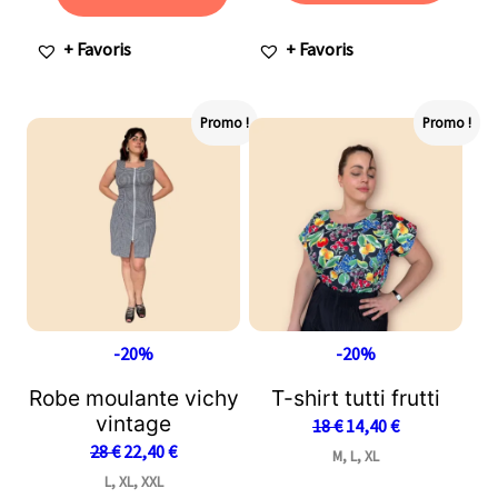
+ Favoris
+ Favoris
Promo !
Promo !
-20%
-20%
Robe moulante vichy
T-shirt tutti frutti
vintage
18
€
14,40
€
28
€
22,40
€
M, L, XL
L, XL, XXL