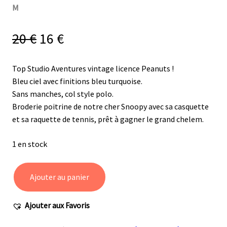
M
20
€
16
€
Top Studio Aventures vintage licence Peanuts !
Bleu ciel avec finitions bleu turquoise.
Sans manches, col style polo.
Broderie poitrine de notre cher Snoopy avec sa casquette
et sa raquette de tennis, prêt à gagner le grand chelem.
1 en stock
Ajouter au panier
quantité
de
Ajouter aux Favoris
Polo
sans