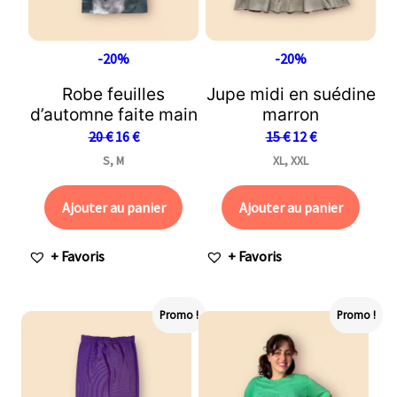
-20%
-20%
Robe feuilles
Jupe midi en suédine
d’automne faite main
marron
20
€
16
€
15
€
12
€
S, M
XL, XXL
Ajouter au panier
Ajouter au panier
+ Favoris
+ Favoris
Promo !
Promo !