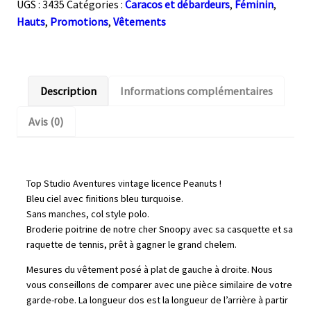
UGS :
3435
Catégories :
Caracos et débardeurs
,
Féminin
,
manches
Hauts
,
Promotions
,
Vêtements
Snoopy
au
tennis
Description
Informations complémentaires
Avis (0)
Top Studio Aventures vintage licence Peanuts !
Bleu ciel avec finitions bleu turquoise.
Sans manches, col style polo.
Broderie poitrine de notre cher Snoopy avec sa casquette et sa
raquette de tennis, prêt à gagner le grand chelem.
Mesures du vêtement posé à plat de gauche à droite. Nous
vous conseillons de comparer avec une pièce similaire de votre
garde-robe. La longueur dos est la longueur de l’arrière à partir