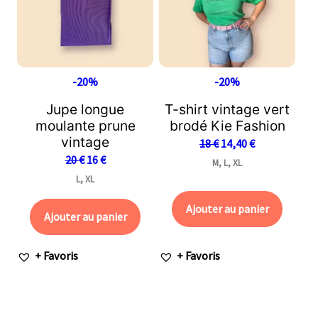
-20%
-20%
Jupe longue
T-shirt vintage vert
moulante prune
brodé Kie Fashion
vintage
18
€
14,40
€
20
€
16
€
M, L, XL
L, XL
Ajouter au panier
Ajouter au panier
+ Favoris
+ Favoris