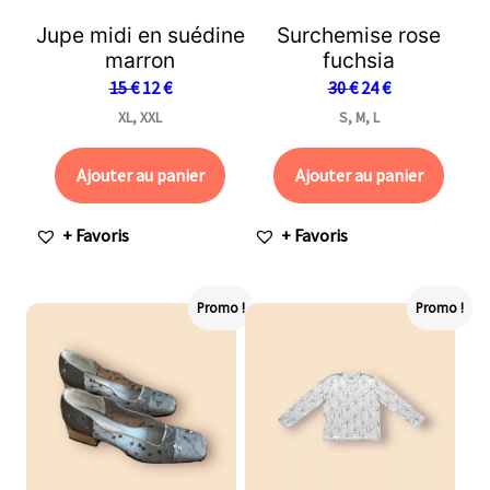
Jupe midi en suédine
Surchemise rose
marron
fuchsia
15
€
12
€
30
€
24
€
XL, XXL
S, M, L
Ajouter au panier
Ajouter au panier
+ Favoris
+ Favoris
Promo !
Promo !