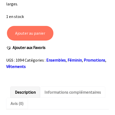
larges.
1 en stock
Ajouter au panier
quantité
de
Ajouter aux Favoris
Ensemble
vintage
UGS :
1094
Catégories :
Ensembles
,
Féminin
,
Promotions
,
incroyable
Vêtements
en
velours
bordeaux
Description
Informations complémentaires
Avis (0)