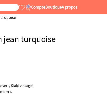
Compte
Boutique
A propos
turquoise
 jean turquoise
e vert, Kiabi vintage!
« mom ».