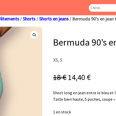
Vêtements
/
Shorts
/
Shorts en jeans
/ Bermuda 90’s en jean 
Bermuda 90’s en
XS, S
18
€
14,40
€
Short long en jean entre le bleu et l
Taille bien haute, 5 poches, coupe 
1 en stock