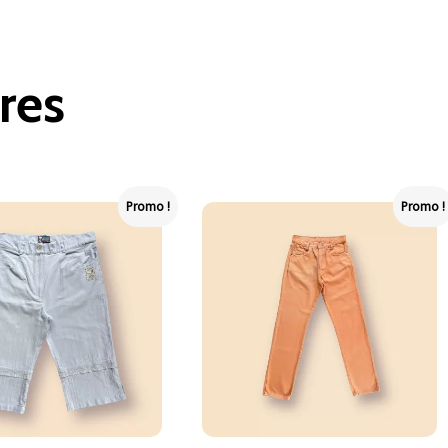
res
Promo !
Promo !