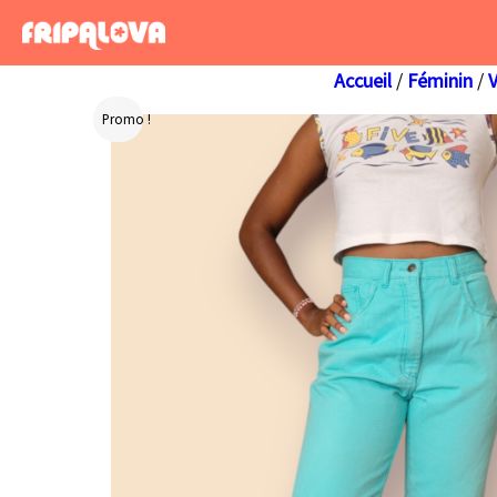
Aller
au
contenu
Accueil
/
Féminin
/
Promo !