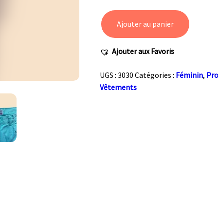
Ajouter au panier
quantité
de
Ajouter aux Favoris
Bermuda
90's
UGS :
3030
Catégories :
Féminin
,
Pr
en
Vêtements
jean
turquoise